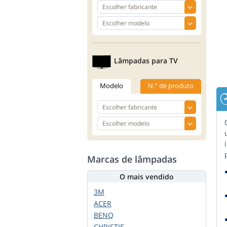
Lâmpadas para TV
Modelo
N.° de produto
Marcas de lâmpadas
O mais vendido
3M
ACER
BENQ
CHRISTIE