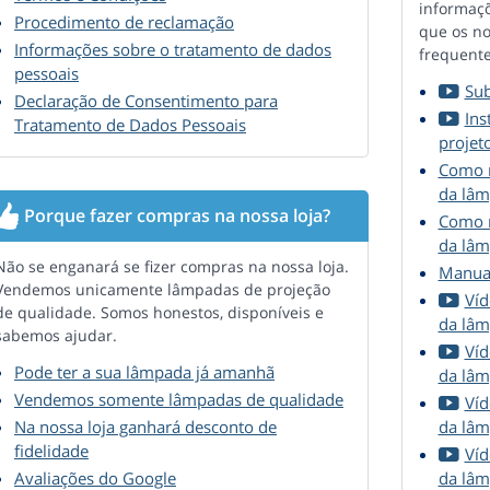
informaçõ
Procedimento de reclamação
que os no
Informações sobre o tratamento de dados
frequent
pessoais
Sub
Declaração de Consentimento para
Ins
Tratamento de Dados Pessoais
projet
Como r
da lâm
Porque fazer compras na nossa loja?
Como r
da lâm
Não se enganará se fizer compras na nossa loja.
Manuai
Vendemos unicamente lâmpadas de projeção
Víd
de qualidade. Somos honestos, disponíveis e
da lâm
sabemos ajudar.
Víd
Pode ter a sua lâmpada já amanhã
da lâm
Vendemos somente lâmpadas de qualidade
Víd
Na nossa loja ganhará desconto de
da lâm
fidelidade
Víd
Avaliações do Google
da lâm