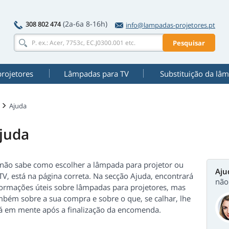
(2a-6a 8-16h)
308 802 474
info@lampadas-projetores.pt
Pesquisar
rojetores
Lâmpadas para TV
Substituição da lâ
Ajuda
juda
 não sabe como escolher a lâmpada para projetor ou
Aju
V, está na página correta. Na secção Ajuda, encontrará
não
formações úteis sobre lâmpadas para projetores, mas
mbém sobre a sua compra e sobre o que, se calhar, lhe
rá em mente após a finalização da encomenda.