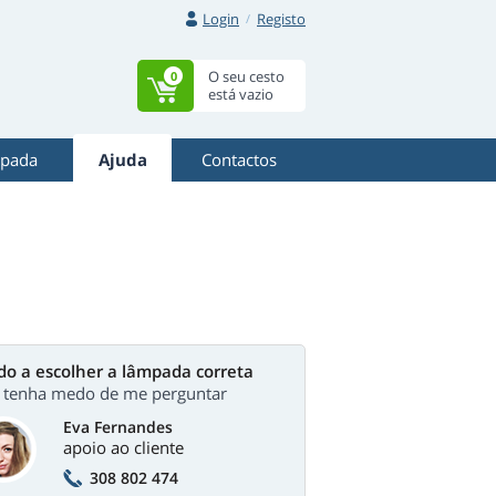
Login
Registo
O seu cesto
0
está vazio
mpada
Ajuda
Contactos
do a escolher a lâmpada correta
 tenha medo de me perguntar
Eva Fernandes
apoio ao cliente
308 802 474