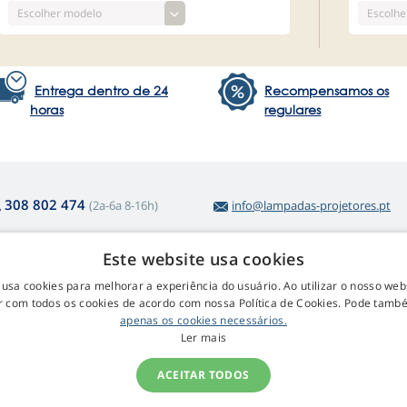
Entrega dentro de 24
Recompensamos os
horas
regulares
308 802 474
(2a-6a 8-16h)
info@lampadas-projetores.pt
Este website usa cookies
obre a compra
Web Retail s.r.o.
 usa cookies para melhorar a experiência do usuário. Ao utilizar o nosso webs
 com todos os cookies de acordo com nossa Política de Cookies. Pode tam
voluções e Reclamações
Contactos
apenas os cookies necessários.
volução fácil de artigos
GDPR
Ler mais
rmos e condições
ocedimento de reclamação
ACEITAR TODOS