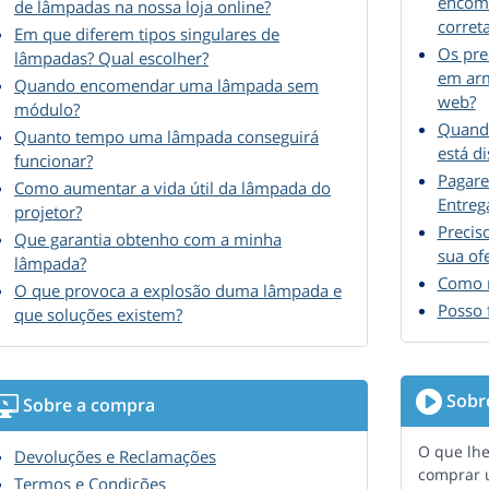
encome
de lâmpadas na nossa loja online?
corret
Em que diferem tipos singulares de
Os pre
lâmpadas? Qual escolher?
em arm
Quando encomendar uma lâmpada sem
web?
módulo?
Quando
Quanto tempo uma lâmpada conseguirá
está d
funcionar?
Pagare
Como aumentar a vida útil da lâmpada do
Entreg
projetor?
Precis
Que garantia obtenho com a minha
sua of
lâmpada?
Como r
O que provoca a explosão duma lâmpada e
Posso 
que soluções existem?
Sobr
Sobre a compra
O que lhe
Devoluções e Reclamações
comprar 
Termos e Condições