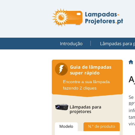
Introdução
Lâmpadas para p
Guia de lâmpadas
super rápido
A
Encontre a sua lâmpada
fazendo 2 cliques
Se
RPT
Lâmpadas para
in
projetores
ta
vi
Modelo
N.° de produto