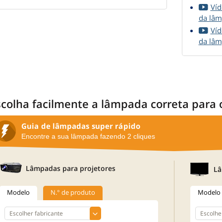
Víd
da lâm
Víd
da lâ
scolha facilmente a lâmpada correta para 
Guia de lâmpadas super rápido
Encontre a sua lâmpada fazendo 2 cliques
Lâmpadas para projetores
Lâ
Modelo
N.° de produto
Modelo