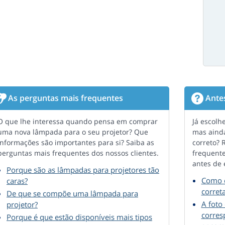
As perguntas mais frequentes
Ante
O que lhe interessa quando pensa em comprar
Já escolh
uma nova lâmpada para o seu projetor? Que
mas ainda
informações são importantes para si? Saiba as
correto?
perguntas mais frequentes dos nossos clientes.
frequente
antes de
Porque são as lâmpadas para projetores tão
Como e
caras?
corret
De que se compõe uma lâmpada para
A foto 
projetor?
corres
Porque é que estão disponíveis mais tipos