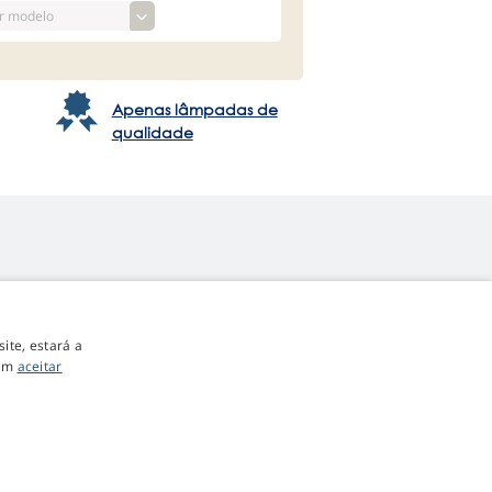
Apenas lâmpadas de
qualidade
ite, estará a
bém
aceitar
4,9
estrelas
545 comentários
Google