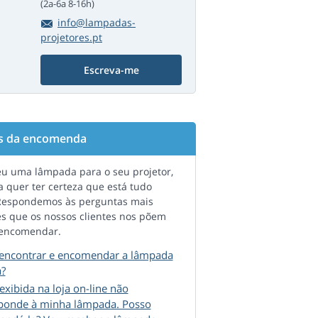
(2a-6a 8-16h)
info@lampadas-
projetores.pt
Escreva-me
s da encomenda
eu uma lâmpada para o seu projetor,
 quer ter certeza que está tudo
 Respondemos às perguntas mais
s que os nossos clientes nos põem
 encomendar.
ncontrar e encomendar a lâmpada
a?
exibida na loja on-line não
ponde à minha lâmpada. Posso