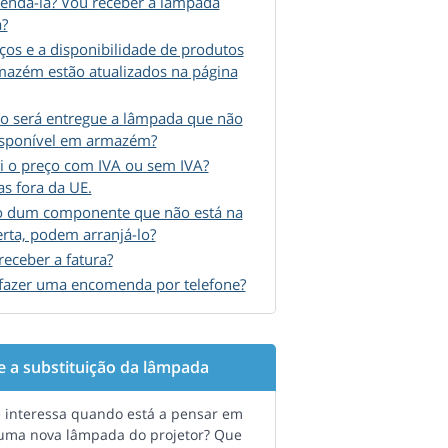
ndá-la? Vou receber a lâmpada
a?
ços e a disponibilidade de produtos
azém estão atualizados na página
 será entregue a lâmpada que não
isponível em armazém?
i o preço com IVA ou sem IVA?
as fora da UE.
o dum componente que não está na
erta, podem arranjá-lo?
eceber a fatura?
fazer uma encomenda por telefone?
e a substituição da lâmpada
 interessa quando está a pensar em
uma nova lâmpada do projetor? Que