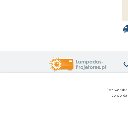
O que lhe interessa
S
Este website
concordar
Ajuda
De
Garantia das lâmpadas
De
Desconto por fidelidade
Te
Substituição da lâmpada
Pr
Qual lâmpada escolher