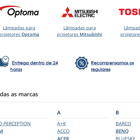
Lâmpadas para
Lâmpadas para
Lâmpad
projetores
Optoma
projetores
Mitsubishi
projetor
Entrega dentro de 24
Recompensamos os
horas
regulares
das as marcas
A
B
D PERCEPTION
A+K
BARCO
M
ACCO
BENQ
ACER
BLUESKY