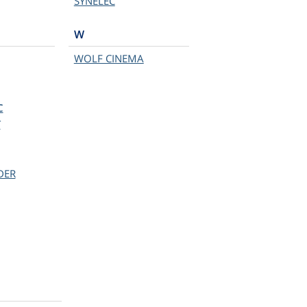
SYNELEC
W
WOLF CINEMA
C
T
DER