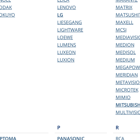
ODAK
LENOVO
MATRIX
OKUYO
LG
MATSUSHI
LIESEGANG
MAXELL
LIGHTWARE
MCSI
LOEWE
MEDIAVISI
LUMENS
MEDION
LUXEON
MEDISOL
LUXION
MEDIUM
MEGAPOW
MERIDIAN
METAVISI
MICROTEK
MIMIO
MITSUBISH
MULTIVISI
P
R
PTOMA
PANASONIC
RCA