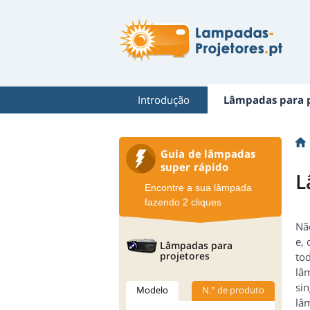
Introdução
Lâmpadas para p
Guia de lâmpadas
super rápido
L
Encontre a sua lâmpada
fazendo 2 cliques
Nã
e,
Lâmpadas para
projetores
to
lâ
sin
Modelo
N.° de produto
lâ