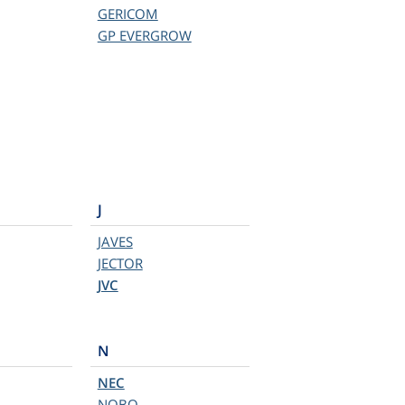
GERICOM
GP EVERGROW
J
JAVES
JECTOR
JVC
N
NEC
NOBO