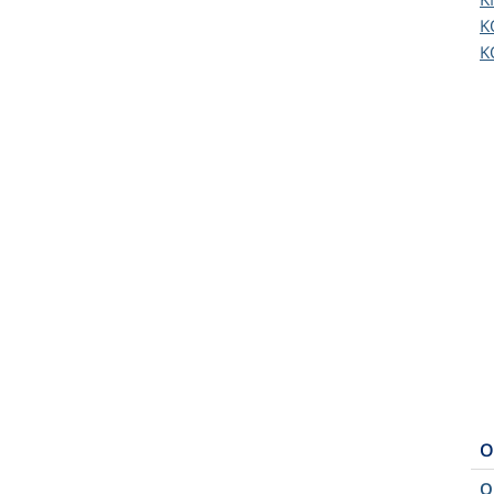
K
K
O
O