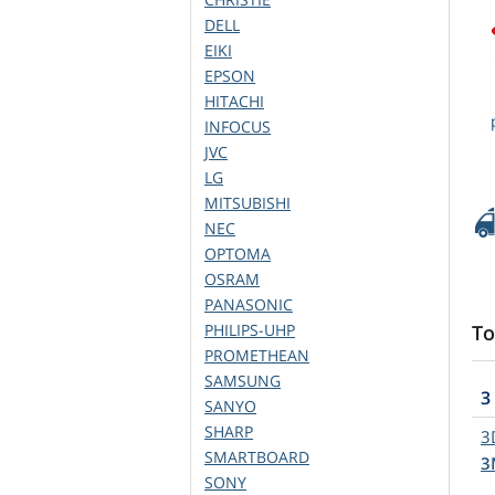
DELL
EIKI
EPSON
HITACHI
INFOCUS
JVC
LG
MITSUBISHI
NEC
OPTOMA
OSRAM
PANASONIC
PHILIPS-UHP
To
PROMETHEAN
SAMSUNG
3
SANYO
SHARP
3
SMARTBOARD
3
SONY