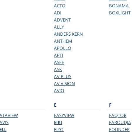
ACTO
BONAMA
ADI
BOXLIGHT
ADVENT
ALLY
ANDERS KERN
ANTHEM
APOLLO
APTI
ASEE
ASK
AV PLUS
AV VISION
AVIO
E
F
ATAVIEW
EASYVIEW
FAQTOR
AVIS
EIKI
FAROUDJA
ELL
EIZO
FOUNDER