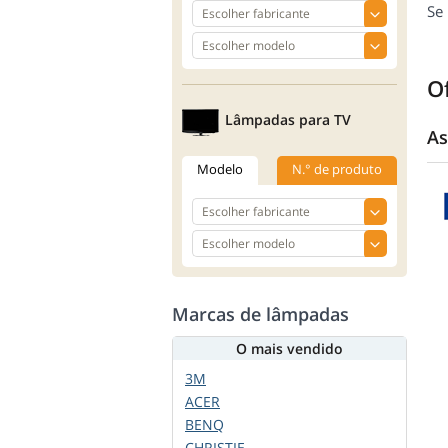
Se
O
Lâmpadas para TV
As
Modelo
N.° de produto
Marcas de lâmpadas
O mais vendido
3M
ACER
BENQ
CHRISTIE