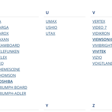
U
V
A
UMAX
VERTEX
ARGA
USHIO
VIDEO 7
AROX
UTAX
VIDIKRON
AXAN
VIEWSONI
EAMBOARD
VIVIBRIGH
ELEFUNKEN
VIVITEK
ELEX
VIZIO
EQ
VOIGTLAN
HEMESCENE
HOMSON
OSHIBA
RIUMPH BOARD
RIUMPH-ADLER
Y
Z