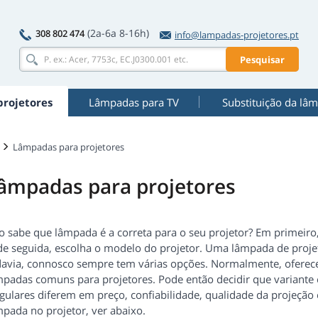
(2a-6a 8-16h)
308 802 474
info@lampadas-projetores.pt
Pesquisar
rojetores
Lâmpadas para TV
Substituição da lâ
Lâmpadas para projetores
âmpadas para projetores
o sabe que lâmpada é a correta para o seu projetor? Em primeiro,
 de seguida, escolha o modelo do projetor. Uma lâmpada de proj
davia, connosco sempre tem várias opções. Normalmente, oferece
mpadas comuns para projetores. Pode então decidir que variante é
gulares diferem em preço, confiabilidade, qualidade da projeção 
mpada no projetor, ver abaixo.