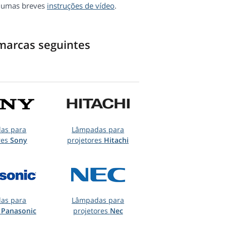
ja umas breves
instruções de vídeo
.
marcas seguintes
as para
Lâmpadas para
res
Sony
projetores
Hitachi
as para
Lâmpadas para
s
Panasonic
projetores
Nec