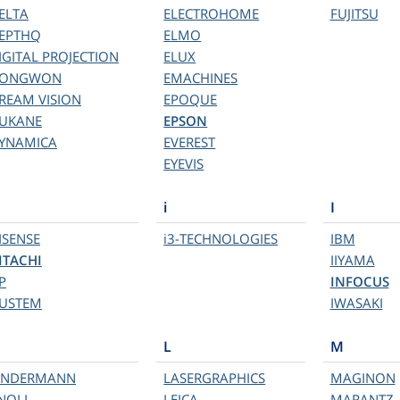
ELTA
ELECTROHOME
FUJITSU
EPTHQ
ELMO
IGITAL PROJECTION
ELUX
ONGWON
EMACHINES
REAM VISION
EPOQUE
UKANE
EPSON
YNAMICA
EVEREST
EYEVIS
i
I
ISENSE
i3-TECHNOLOGIES
IBM
ITACHI
IIYAMA
P
INFOCUS
USTEM
IWASAKI
L
M
INDERMANN
LASERGRAPHICS
MAGINON
NOLL
LEICA
MARANTZ