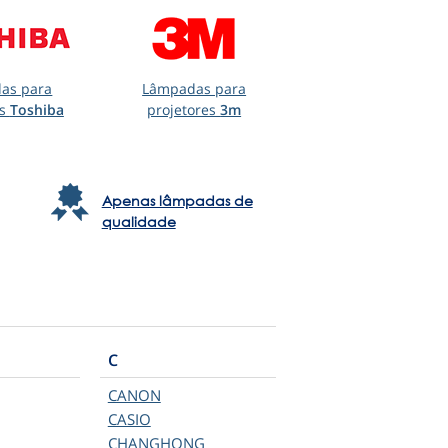
as para
Lâmpadas para
es
Toshiba
projetores
3m
Apenas lâmpadas de
qualidade
C
CANON
CASIO
CHANGHONG