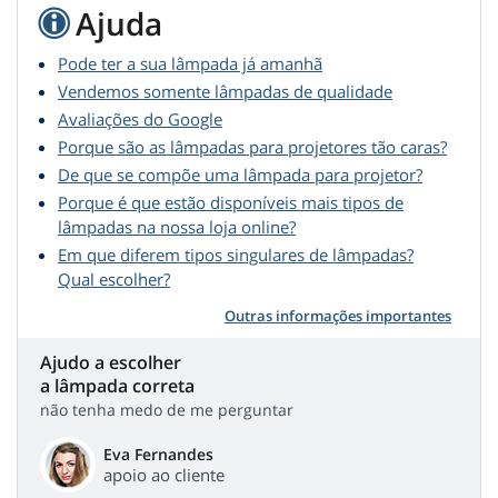
Ajuda
Pode ter a sua lâmpada já amanhã
Vendemos somente lâmpadas de qualidade
Avaliações do Google
Porque são as lâmpadas para projetores tão caras?
De que se compõe uma lâmpada para projetor?
Porque é que estão disponíveis mais tipos de
lâmpadas na nossa loja online?
Em que diferem tipos singulares de lâmpadas?
Qual escolher?
Outras informações importantes
Ajudo a escolher
a lâmpada correta
não tenha medo de me perguntar
Eva Fernandes
apoio ao cliente