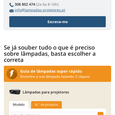
308 802 474
(2a-6a 8-16h)
info@lampadas-projetores.pt
Escreva-me
Se já souber tudo o que é preciso
sobre lâmpadas, basta escolher a
correta
Guia de lâmpadas super rápido
Encontre a sua lâmpada fazendo 2 cliques
Lâmpadas para projetores
Modelo
N.° de produto