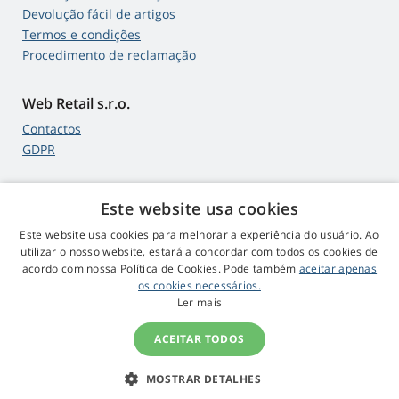
Devolução fácil de artigos
Termos e condições
Procedimento de reclamação
Web Retail s.r.o.
Contactos
GDPR
Este website usa cookies
4,9
estrelas
Este website usa cookies para melhorar a experiência do usuário. Ao
545 comentários
Google
utilizar o nosso website, estará a concordar com todos os cookies de
acordo com nossa Política de Cookies. Pode também
aceitar apenas
os cookies necessários.
© 2009 - 2026 Lampadas-Projetores.pt
Ler mais
ACEITAR TODOS
MOSTRAR DETALHES