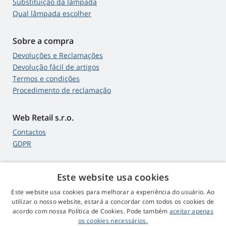
Substituição da lâmpada
Qual lâmpada escolher
Sobre a compra
Devoluções e Reclamações
Devolução fácil de artigos
Termos e condições
Procedimento de reclamação
Web Retail s.r.o.
Contactos
GDPR
Este website usa cookies
4,9
estrelas
Este website usa cookies para melhorar a experiência do usuário. Ao
545 comentários
Google
utilizar o nosso website, estará a concordar com todos os cookies de
acordo com nossa Política de Cookies. Pode também
aceitar apenas
os cookies necessários.