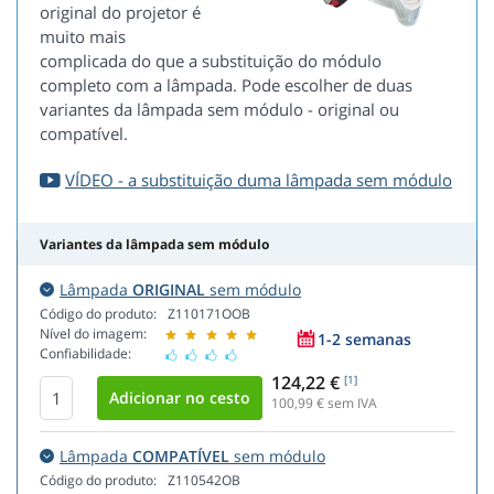
original do projetor é
muito mais
complicada do que a substituição do módulo
completo com a lâmpada. Pode escolher de duas
variantes da lâmpada sem módulo - original ou
compatível.
VÍDEO - a substituição duma lâmpada sem módulo
Variantes da lâmpada sem módulo
Lâmpada
ORIGINAL
sem módulo
Código do produto:
Z110171OOB
Nível do imagem:
1-2 semanas
Confiabilidade:
124,22 €
[1]
100,99
€ sem IVA
Lâmpada
COMPATÍVEL
sem módulo
Código do produto:
Z110542OB