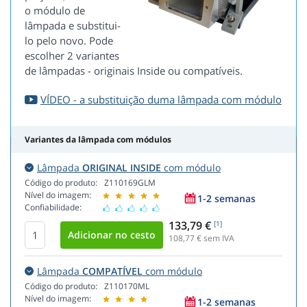
o módulo de
lâmpada e substitui-
lo pelo novo. Pode
escolher 2 variantes
de lâmpadas - originais Inside ou compatíveis.
VÍDEO - a substituição duma lâmpada com módulo
Variantes da lâmpada com módulos
Lâmpada
ORIGINAL INSIDE
com módulo
Código do produto:
Z110169GLM
Nível do imagem:
1-2 semanas
Confiabilidade:
133,79 €
[1]
108,77
€ sem IVA
Lâmpada
COMPATÍVEL
com módulo
Código do produto:
Z110170ML
Nível do imagem:
1-2 semanas