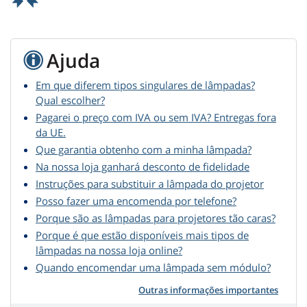
Ajuda
Em que diferem tipos singulares de lâmpadas?
Qual escolher?
Pagarei o preço com IVA ou sem IVA? Entregas fora
da UE.
Que garantia obtenho com a minha lâmpada?
Na nossa loja ganhará desconto de fidelidade
Instruções para substituir a lâmpada do projetor
Posso fazer uma encomenda por telefone?
Porque são as lâmpadas para projetores tão caras?
Porque é que estão disponíveis mais tipos de
lâmpadas na nossa loja online?
Quando encomendar uma lâmpada sem módulo?
Outras informações importantes