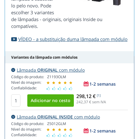
lo pelo novo. Pode
escolher 3 variantes
de lâmpadas - originais, originais Inside ou
compatíveis.
VÍDEO - a substituição duma lâmpada com módulo
Variantes da lâmpada com módulos
Lâmpada
ORIGINAL
com módulo
Código do produto:
Z1193OLM
Nível do imagem:
1-2 semanas
Confiabilidade:
298,12 €
[1]
242,37
€ sem IVA
Lâmpada
ORIGINAL INSIDE
com módulo
Código do produto:
Z5012GLM
Nível do imagem:
1-2 semanas
Confiabilidade: