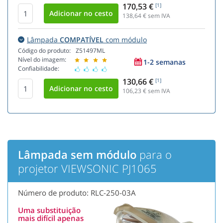
170,53 €
[1]
138,64
€ sem IVA
Lâmpada
COMPATÍVEL
com módulo
Código do produto:
Z51497ML
Nível do imagem:
1-2 semanas
Confiabilidade:
130,66 €
[1]
106,23
€ sem IVA
Lâmpada sem módulo
para o
projetor VIEWSONIC PJ1065
Número de produto: RLC-250-03A
Uma substituição
mais difícil apenas