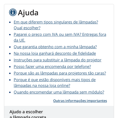
Ajuda
Em que diferem tipos singulares de lâmpadas?
Qual escolher?
Pagarei o preço com IVA ou sem IVA? Entregas fora
da UE.
Que garantia obtenho com a minha lâmpada?
Na nossa loja ganhará desconto de fidelidade
Instruções para substituir a lâmpada do projetor
Posso fazer uma encomenda por telefone?
Porque são as lâmpadas para projetores tão caras?
Porque é que estão disponíveis mais tipos de
lâmpadas na nossa loja online?
Quando encomendar uma lâmpada sem módulo?
Outras informações importantes
Ajudo a escolher
a lâmpada correta