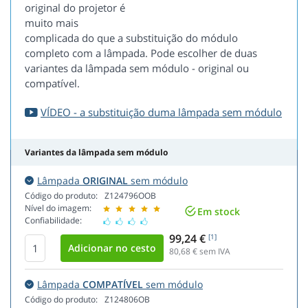
original do projetor é
muito mais
complicada do que a substituição do módulo
completo com a lâmpada. Pode escolher de duas
variantes da lâmpada sem módulo - original ou
compatível.
VÍDEO - a substituição duma lâmpada sem módulo
Variantes da lâmpada sem módulo
Lâmpada
ORIGINAL
sem módulo
Código do produto:
Z124796OOB
Nível do imagem:
Em stock
Confiabilidade:
99,24 €
[1]
80,68
€ sem IVA
Lâmpada
COMPATÍVEL
sem módulo
Código do produto:
Z124806OB