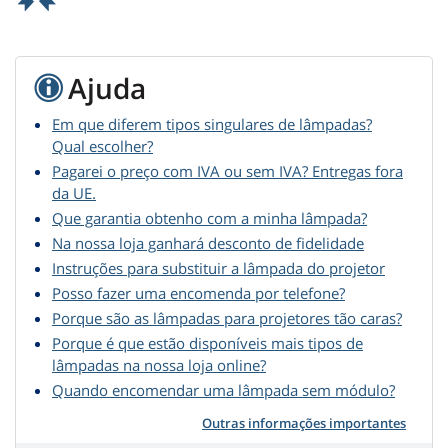
Ajuda
Em que diferem tipos singulares de lâmpadas?
Qual escolher?
Pagarei o preço com IVA ou sem IVA? Entregas fora
da UE.
Que garantia obtenho com a minha lâmpada?
Na nossa loja ganhará desconto de fidelidade
Instruções para substituir a lâmpada do projetor
Posso fazer uma encomenda por telefone?
Porque são as lâmpadas para projetores tão caras?
Porque é que estão disponíveis mais tipos de
lâmpadas na nossa loja online?
Quando encomendar uma lâmpada sem módulo?
Outras informações importantes