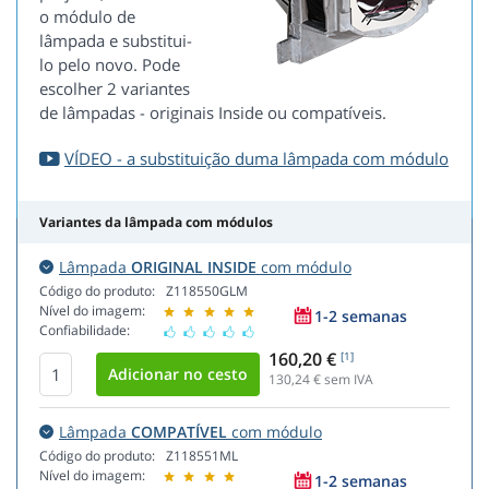
o módulo de
lâmpada e substitui-
lo pelo novo. Pode
escolher 2 variantes
de lâmpadas - originais Inside ou compatíveis.
VÍDEO - a substituição duma lâmpada com módulo
Variantes da lâmpada com módulos
Lâmpada
ORIGINAL INSIDE
com módulo
Código do produto:
Z118550GLM
Nível do imagem:
1-2 semanas
Confiabilidade:
160,20 €
[1]
130,24
€ sem IVA
Lâmpada
COMPATÍVEL
com módulo
Código do produto:
Z118551ML
Nível do imagem:
1-2 semanas