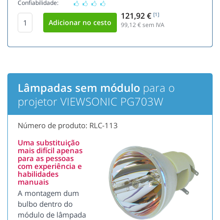
Confiabilidade:
121,92 €
[1]
99,12
€ sem IVA
Lâmpadas sem módulo
para o
projetor VIEWSONIC PG703W
Número de produto: RLC-113
Uma substituição
mais difícil apenas
para as pessoas
com experiência e
habilidades
manuais
A montagem dum
bulbo dentro do
módulo de lâmpada