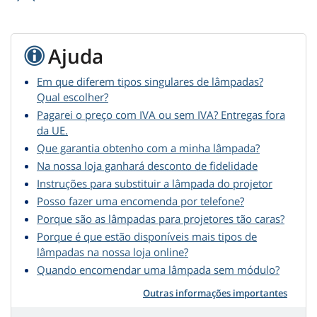
Ajuda
Em que diferem tipos singulares de lâmpadas?
Qual escolher?
Pagarei o preço com IVA ou sem IVA? Entregas fora
da UE.
Que garantia obtenho com a minha lâmpada?
Na nossa loja ganhará desconto de fidelidade
Instruções para substituir a lâmpada do projetor
Posso fazer uma encomenda por telefone?
Porque são as lâmpadas para projetores tão caras?
Porque é que estão disponíveis mais tipos de
lâmpadas na nossa loja online?
Quando encomendar uma lâmpada sem módulo?
Outras informações importantes