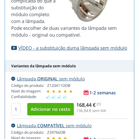
complicada do que a
substituição do
módulo completo
com a lâmpada.
Pode escolher de duas variantes da lâmpada sem
módulo - original ou compatível.
VÍDEO - a substituição duma lâmpada sem módulo
Variantes da lâmpada sem módulo
Lâmpada
ORIGINAL
sem módulo
Código do produto:
Z120411OOB
Nível do imagem:
1-2 semanas
Confiabilidade:
168,44 €
[1]
136,94
€ sem IVA
Lâmpada
COMPATÍVEL
sem módulo
Código do produto:
Z39766OB
Nível do imagem: