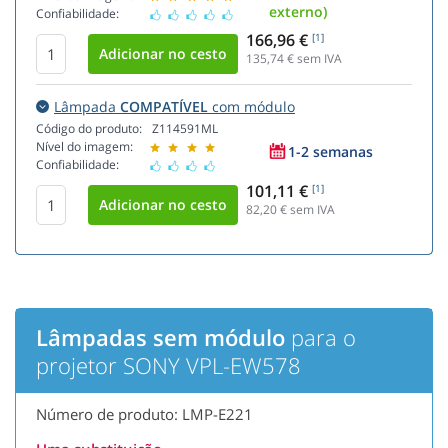
externo)
Confiabilidade:
166,96 €
[1]
135,74
€ sem IVA
Lâmpada
COMPATÍVEL
com módulo
Código do produto:
Z114591ML
Nível do imagem:
1-2 semanas
Confiabilidade:
101,11 €
[1]
82,20
€ sem IVA
Lâmpadas sem módulo
para o
projetor SONY VPL-EW578
Número de produto: LMP-E221