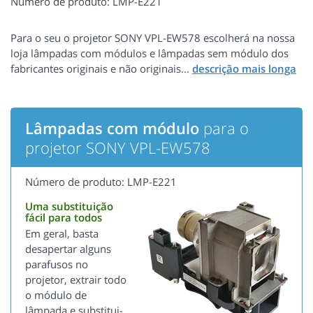
Número de produto: LMP-E221
Para o seu o projetor SONY VPL-EW578 escolherá na nossa
loja lâmpadas com módulos e lâmpadas sem módulo dos
fabricantes originais e não originais...
Lâmpadas com módulo
para o
projetor SONY VPL-EW578
Número de produto: LMP-E221
Uma substituição
fácil para todos
Em geral, basta
desapertar alguns
parafusos no
projetor, extrair todo
o módulo de
lâmpada e substitui-