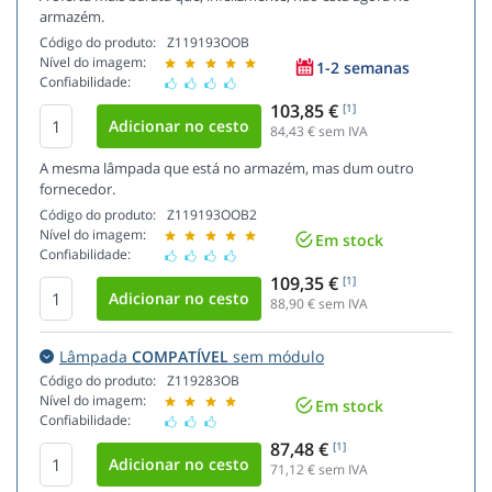
armazém.
Código do produto:
Z119193OOB
Nível do imagem:
1-2 semanas
Confiabilidade:
103,85 €
[1]
84,43
€ sem IVA
A mesma lâmpada que está no armazém, mas dum outro
fornecedor.
Código do produto:
Z119193OOB2
Nível do imagem:
Em stock
Confiabilidade:
109,35 €
[1]
88,90
€ sem IVA
Lâmpada
COMPATÍVEL
sem módulo
Código do produto:
Z119283OB
Nível do imagem:
Em stock
Confiabilidade:
87,48 €
[1]
71,12
€ sem IVA