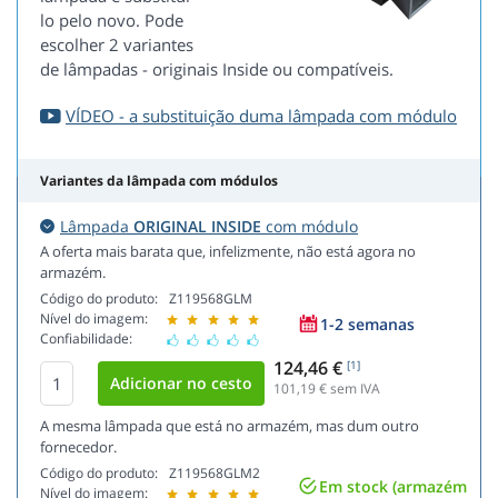
lo pelo novo. Pode
escolher 2 variantes
de lâmpadas - originais Inside ou compatíveis.
VÍDEO - a substituição duma lâmpada com módulo
Variantes da lâmpada com módulos
Lâmpada
ORIGINAL INSIDE
com módulo
A oferta mais barata que, infelizmente, não está agora no
armazém.
Código do produto:
Z119568GLM
Nível do imagem:
1-2 semanas
Confiabilidade:
124,46 €
[1]
101,19
€ sem IVA
A mesma lâmpada que está no armazém, mas dum outro
fornecedor.
Código do produto:
Z119568GLM2
Em stock (armazém
Nível do imagem: