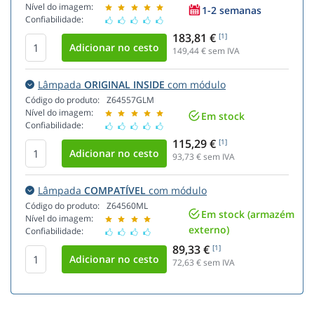
Nível do imagem:
1-2 semanas
Confiabilidade:
183,81 €
[1]
149,44
€ sem IVA
Lâmpada
ORIGINAL INSIDE
com módulo
Código do produto:
Z64557GLM
Nível do imagem:
Em stock
Confiabilidade:
115,29 €
[1]
93,73
€ sem IVA
Lâmpada
COMPATÍVEL
com módulo
Código do produto:
Z64560ML
Em stock (armazém
Nível do imagem:
externo)
Confiabilidade:
89,33 €
[1]
72,63
€ sem IVA