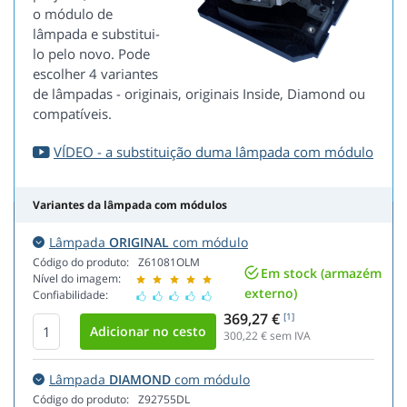
o módulo de
lâmpada e substitui-
lo pelo novo. Pode
escolher 4 variantes
de lâmpadas - originais, originais Inside, Diamond ou
compatíveis.
VÍDEO - a substituição duma lâmpada com módulo
Variantes da lâmpada com módulos
Lâmpada
ORIGINAL
com módulo
Código do produto:
Z61081OLM
Em stock (armazém
Nível do imagem:
externo)
Confiabilidade:
369,27 €
[1]
300,22
€ sem IVA
Lâmpada
DIAMOND
com módulo
Código do produto:
Z92755DL