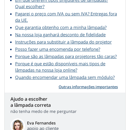
Em que diferem tipos singulares de lâmpadas?
Qual escolher?
Pagarei o preço com IVA ou sem IVA? Entregas fora
da UE.
Que garantia obtenho com a minha lâmpada?
Na nossa loja ganhará desconto de fidelidade
Instruções para substituir a lâmpada do projetor
Posso fazer uma encomenda por telefone?
Porque são as lâmpadas para projetores tão caras?
Porque é que estão disponíveis mais tipos de
lâmpadas na nossa loja online?
Quando encomendar uma lâmpada sem módulo?
Outras informações importantes
Ajudo a escolher
a lâmpada correta
não tenha medo de me perguntar
Eva Fernandes
apoio ao cliente