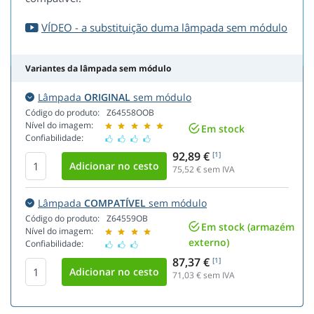
VÍDEO - a substituição duma lâmpada sem módulo
Variantes da lâmpada sem módulo
Lâmpada
ORIGINAL
sem módulo
Código do produto:
Z64558OOB
Nível do imagem:
Em stock
Confiabilidade:
92,89 €
[1]
75,52
€ sem IVA
Lâmpada
COMPATÍVEL
sem módulo
Código do produto:
Z64559OB
Em stock (armazém
Nível do imagem:
externo)
Confiabilidade:
87,37 €
[1]
71,03
€ sem IVA