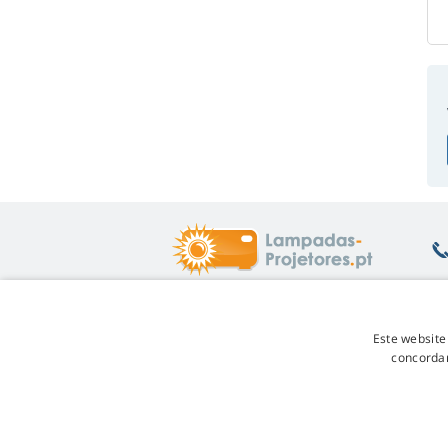
O que lhe interessa
S
Este website
concordar
Ajuda
De
Garantia das lâmpadas
De
Desconto por fidelidade
Te
Substituição da lâmpada
Pr