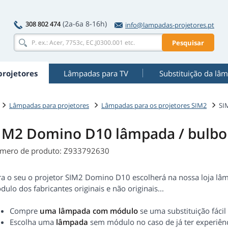
(2a-6a 8-16h)
308 802 474
info@lampadas-projetores.pt
Pesquisar
rojetores
Lâmpadas para TV
Substituição da lâ
Lâmpadas para projetores
Lâmpadas para os projetores SIM2
SI
IM2 Domino D10 lâmpada / bulbo
mero de produto: Z933792630
ra o seu o projetor SIM2 Domino D10 escolherá na nossa loja 
ulo dos fabricantes originais e não originais...
Compre
uma lâmpada com módulo
se uma substituição fácil
Escolha uma
lâmpada
sem módulo no caso de já ter experiênc