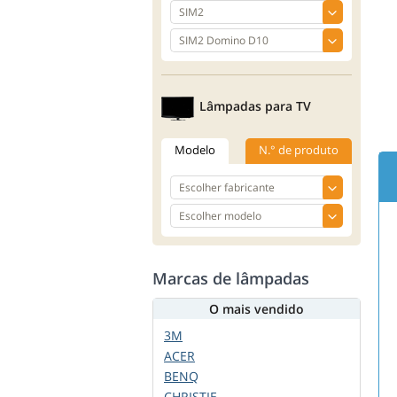
Lâmpadas para TV
Modelo
N.° de produto
Marcas de lâmpadas
O mais vendido
3M
ACER
BENQ
CHRISTIE