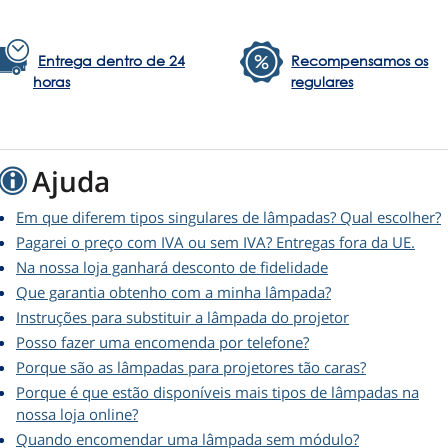
Entrega dentro de 24
Recompensamos os
horas
regulares
Ajuda
Em que diferem tipos singulares de lâmpadas? Qual escolher?
Pagarei o preço com IVA ou sem IVA? Entregas fora da UE.
Na nossa loja ganhará desconto de fidelidade
Que garantia obtenho com a minha lâmpada?
Instruções para substituir a lâmpada do projetor
Posso fazer uma encomenda por telefone?
Porque são as lâmpadas para projetores tão caras?
Porque é que estão disponíveis mais tipos de lâmpadas na
nossa loja online?
Quando encomendar uma lâmpada sem módulo?