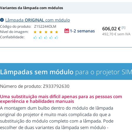
Variantes da lâmpada com módulos
Lâmpada
ORIGINAL
com módulo
Código do produto:
Z152244OLM
606,02 €
[1]
1-2 semanas
Nível do imagem:
492,70
€ sem IVA
Confiabilidade:
Lâmpadas sem módulo
para o projetor S
Número de produto: Z933792630
Uma substituição mais difícil apenas para as pessoas com
experiência e habilidades manuais
A montagem dum bulbo dentro do módulo de lâmpada
original do projetor é muito mais complicada do que a
substituição do módulo completo com a lâmpada. Pode
escolher de duas variantes da lâmpada sem módulo -