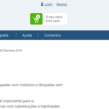
Login
Registo
O seu cesto
0
está vazio
mpada
Ajuda
Contactos
M2 Domino D10
lâmpadas com módulos e lâmpadas sem
 é importante para si.
ias com substituições e habilidades