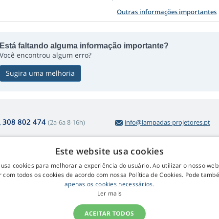
Outras informações importantes
Está faltando alguma informação importante?
Você encontrou algum erro?
Sugira uma melhoria
308 802 474
(2a-6a 8-16h)
info@lampadas-projetores.pt
Este website usa cookies
obre a compra
Web Retail s.r.o.
 usa cookies para melhorar a experiência do usuário. Ao utilizar o nosso webs
 com todos os cookies de acordo com nossa Política de Cookies. Pode tam
voluções e Reclamações
Contactos
apenas os cookies necessários.
volução fácil de artigos
GDPR
Ler mais
rmos e condições
ocedimento de reclamação
ACEITAR TODOS