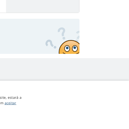
ite, estará a
bém
aceitar
4,9
estrelas
545 comentários
Google