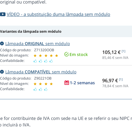
original ou compatível.
VÍDEO - a substituição duma lâmpada sem módulo
Variantes da lâmpada sem módulo
Lâmpada
ORIGINAL
sem módulo
Código do produto:
Z71320OOB
105,12 €
[1]
Em stock
Nível do imagem:
85,46
€ sem IVA
Confiabilidade:
Lâmpada
COMPATÍVEL
sem módulo
Código do produto:
Z90221OB
96,97 €
[1]
1-2 semanas
Nível do imagem:
78,84
€ sem IVA
Confiabilidade:
e for contribuinte de IVA com sede na UE e se referir o seu NIPC
 incluirá o IVA.