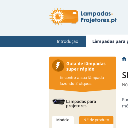
Introdução
Lâmpadas para p
Guia de lâmpadas
super rápido
S
Encontre a sua lâmpada
fazendo 2 cliques
Nú
Pa
Lâmpadas para
projetores
mód
Modelo
N.° de produto