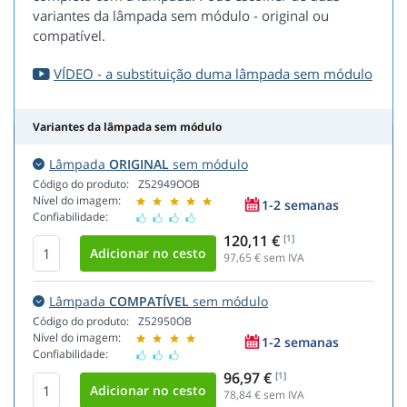
variantes da lâmpada sem módulo - original ou
compatível.
VÍDEO - a substituição duma lâmpada sem módulo
Variantes da lâmpada sem módulo
Lâmpada
ORIGINAL
sem módulo
Código do produto:
Z52949OOB
Nível do imagem:
1-2 semanas
Confiabilidade:
120,11 €
[1]
97,65
€ sem IVA
Lâmpada
COMPATÍVEL
sem módulo
Código do produto:
Z52950OB
Nível do imagem:
1-2 semanas
Confiabilidade:
96,97 €
[1]
78,84
€ sem IVA