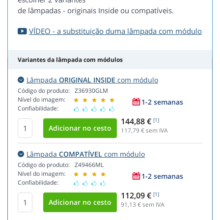
de lâmpadas - originais Inside ou compatíveis.
VÍDEO - a substituição duma lâmpada com módulo
Variantes da lâmpada com módulos
Lâmpada
ORIGINAL INSIDE
com módulo
Código do produto:
Z36930GLM
Nível do imagem:
1-2 semanas
Confiabilidade:
144,88 €
[1]
117,79
€ sem IVA
Lâmpada
COMPATÍVEL
com módulo
Código do produto:
Z49466ML
Nível do imagem:
1-2 semanas
Confiabilidade:
112,09 €
[1]
91,13
€ sem IVA