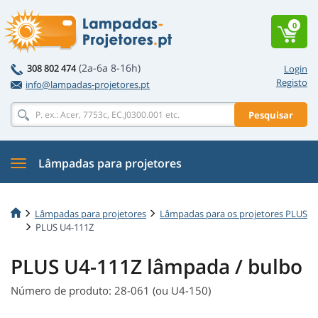
0
(2a-6a 8-16h)
308 802 474
Login
Registo
info@lampadas-projetores.pt
Pesquisar
Lâmpadas para projetores
Lâmpadas para projetores
Lâmpadas para os projetores PLUS
PLUS U4-111Z
PLUS U4-111Z lâmpada / bulbo
Número de produto: 28-061 (ou U4-150)