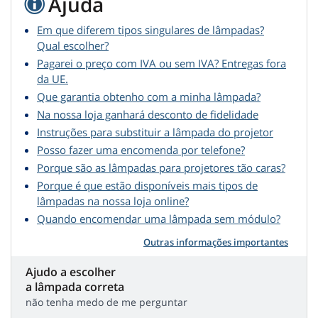
Ajuda
Em que diferem tipos singulares de lâmpadas?
Qual escolher?
Pagarei o preço com IVA ou sem IVA? Entregas fora
da UE.
Que garantia obtenho com a minha lâmpada?
Na nossa loja ganhará desconto de fidelidade
Instruções para substituir a lâmpada do projetor
Posso fazer uma encomenda por telefone?
Porque são as lâmpadas para projetores tão caras?
Porque é que estão disponíveis mais tipos de
lâmpadas na nossa loja online?
Quando encomendar uma lâmpada sem módulo?
Outras informações importantes
Ajudo a escolher
a lâmpada correta
não tenha medo de me perguntar