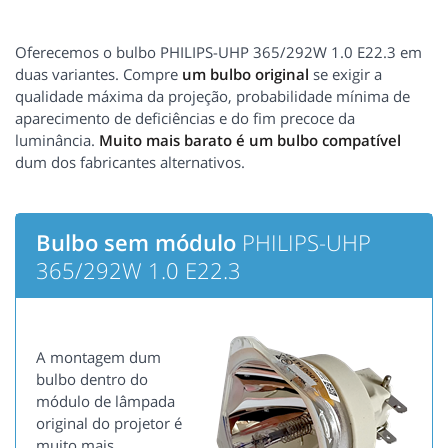
Oferecemos o bulbo PHILIPS-UHP 365/292W 1.0 E22.3 em
duas variantes. Compre
um bulbo original
se exigir a
qualidade máxima da projeção, probabilidade mínima de
aparecimento de deficiências e do fim precoce da
luminância.
Muito mais barato é um bulbo compatível
dum dos fabricantes alternativos.
Bulbo sem módulo
PHILIPS-UHP
365/292W 1.0 E22.3
A montagem dum
bulbo dentro do
módulo de lâmpada
original do projetor é
muito mais