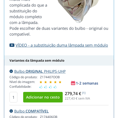
complicada do que a
substituição do
módulo completo
com a lâmpada.
Pode escolher de duas variantes do bulbo - original ou
compatível.
VÍDEO - a substituição duma lâmpada sem módulo
Variantes da lâmpada sem módulo
Bulbo
ORIGINAL
PHILIPS-UHP
Código do produto:
Z174407OOB
Nível do imagem:
1-2 semanas
Confiabilidade:
279,74 €
[1]
227,43
€ sem IVA
Bulbo
COMPATÍVEL
Código do produto:
Z174406OB