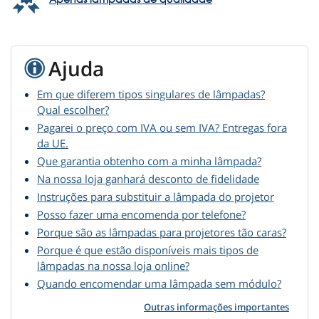
Ajuda
Em que diferem tipos singulares de lâmpadas?
Qual escolher?
Pagarei o preço com IVA ou sem IVA? Entregas fora
da UE.
Que garantia obtenho com a minha lâmpada?
Na nossa loja ganhará desconto de fidelidade
Instruções para substituir a lâmpada do projetor
Posso fazer uma encomenda por telefone?
Porque são as lâmpadas para projetores tão caras?
Porque é que estão disponíveis mais tipos de
lâmpadas na nossa loja online?
Quando encomendar uma lâmpada sem módulo?
Outras informações importantes