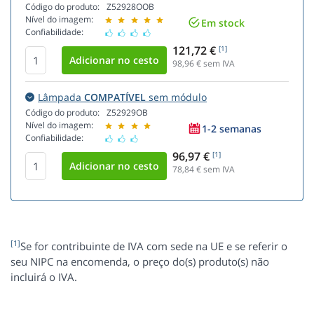
Código do produto:
Z52928OOB
Nível do imagem:
Em stock
Confiabilidade:
121,72 €
[1]
98,96
€ sem IVA
Lâmpada
COMPATÍVEL
sem módulo
Código do produto:
Z52929OB
Nível do imagem:
1-2 semanas
Confiabilidade:
96,97 €
[1]
78,84
€ sem IVA
[1]
Se for contribuinte de IVA com sede na UE e se referir o
seu NIPC na encomenda, o preço do(s) produto(s) não
incluirá o IVA.