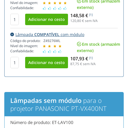
Em stock (armazém
Nível do imagem:
externo)
Confiabilidade:
148,58 €
[1]
120,80
€ sem IVA
Lâmpada
COMPATÍVEL
com módulo
Código do produto:
Z49276ML
Em stock (armazém
Nível do imagem:
externo)
Confiabilidade:
107,93 €
[1]
87,75
€ sem IVA
Lâmpadas sem módulo
para o
projetor PANASONIC PT-VX400NT
Número de produto: ET-LAV100