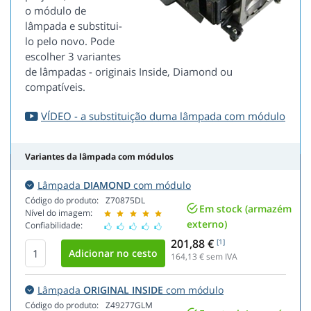
o módulo de
lâmpada e substitui-
lo pelo novo. Pode
escolher 3 variantes
de lâmpadas - originais Inside, Diamond ou
compatíveis.
VÍDEO - a substituição duma lâmpada com módulo
Variantes da lâmpada com módulos
Lâmpada
DIAMOND
com módulo
Código do produto:
Z70875DL
Em stock (armazém
Nível do imagem:
externo)
Confiabilidade:
201,88 €
[1]
164,13
€ sem IVA
Lâmpada
ORIGINAL INSIDE
com módulo
Código do produto:
Z49277GLM