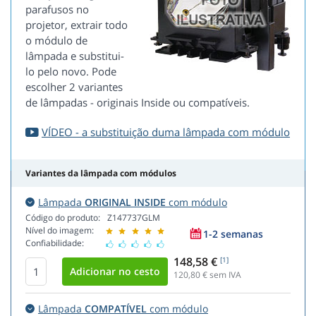
parafusos no
projetor, extrair todo
o módulo de
lâmpada e substitui-
lo pelo novo. Pode
escolher 2 variantes
de lâmpadas - originais Inside ou compatíveis.
VÍDEO - a substituição duma lâmpada com módulo
Variantes da lâmpada com módulos
Lâmpada
ORIGINAL INSIDE
com módulo
Código do produto:
Z147737GLM
Nível do imagem:
1-2 semanas
Confiabilidade:
148,58 €
[1]
120,80
€ sem IVA
Lâmpada
COMPATÍVEL
com módulo