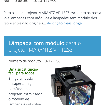
Número de produto: LU-12VPS3
Para o seu o projetor MARANTZ VP 12S3 escolherá na nossa
loja lâmpadas com módulos e lâmpadas sem módulo dos
fabricantes não originais...
Lâmpada com módulo
para o
projetor MARANTZ VP 12S3
Número de produto: LU-12VPS3
Uma substituição
fácil para todos
Em geral, basta
desapertar alguns
parafusos no
projetor, extrair todo
o módulo de
lâmpada e substitui-