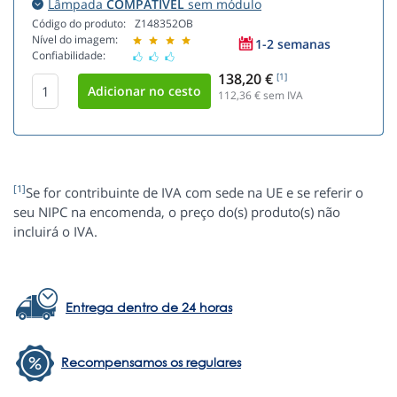
Lâmpada
COMPATÍVEL
sem módulo
Código do produto:
Z148352OB
Nível do imagem:
1-2 semanas
Confiabilidade:
138,20 €
[1]
112,36
€ sem IVA
[1]
Se for contribuinte de IVA com sede na UE e se referir o
seu NIPC na encomenda, o preço do(s) produto(s) não
incluirá o IVA.
Entrega dentro de 24 horas
Recompensamos os regulares