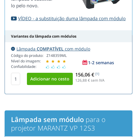
lo pelo novo.
VÍDEO - a substituição duma lâmpada com módulo
Variantes da lâmpada com módulos
Lâmpada
COMPATÍVEL
com módulo
Código do produto:
Z148359ML
Nível do imagem:
1-2 semanas
Confiabilidade:
156,06 €
[1]
126,88
€ sem IVA
Lâmpada sem módulo
para o
projetor MARANTZ VP 12S3