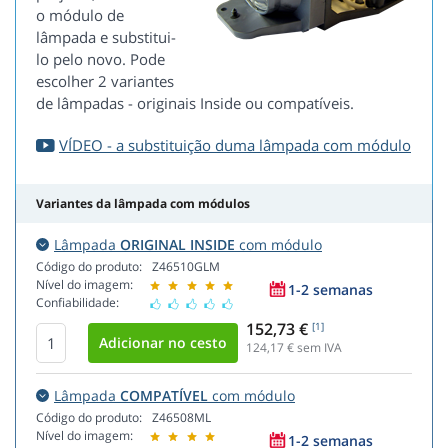
o módulo de
lâmpada e substitui-
lo pelo novo. Pode
escolher 2 variantes
de lâmpadas - originais Inside ou compatíveis.
VÍDEO - a substituição duma lâmpada com módulo
Variantes da lâmpada com módulos
Lâmpada
ORIGINAL INSIDE
com módulo
Código do produto:
Z46510GLM
Nível do imagem:
1-2 semanas
Confiabilidade:
152,73 €
[1]
124,17
€ sem IVA
Lâmpada
COMPATÍVEL
com módulo
Código do produto:
Z46508ML
Nível do imagem:
1-2 semanas