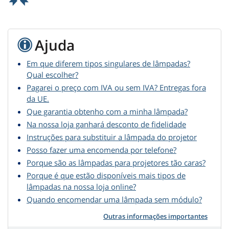
Ajuda
Em que diferem tipos singulares de lâmpadas?
Qual escolher?
Pagarei o preço com IVA ou sem IVA? Entregas fora
da UE.
Que garantia obtenho com a minha lâmpada?
Na nossa loja ganhará desconto de fidelidade
Instruções para substituir a lâmpada do projetor
Posso fazer uma encomenda por telefone?
Porque são as lâmpadas para projetores tão caras?
Porque é que estão disponíveis mais tipos de
lâmpadas na nossa loja online?
Quando encomendar uma lâmpada sem módulo?
Outras informações importantes