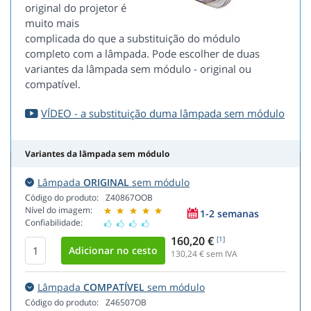
original do projetor é
muito mais
complicada do que a substituição do módulo
completo com a lâmpada. Pode escolher de duas
variantes da lâmpada sem módulo - original ou
compatível.
VÍDEO - a substituição duma lâmpada sem módulo
Variantes da lâmpada sem módulo
Lâmpada
ORIGINAL
sem módulo
Código do produto:
Z40867OOB
Nível do imagem:
1-2 semanas
Confiabilidade:
160,20 €
[1]
130,24
€ sem IVA
Lâmpada
COMPATÍVEL
sem módulo
Código do produto:
Z46507OB