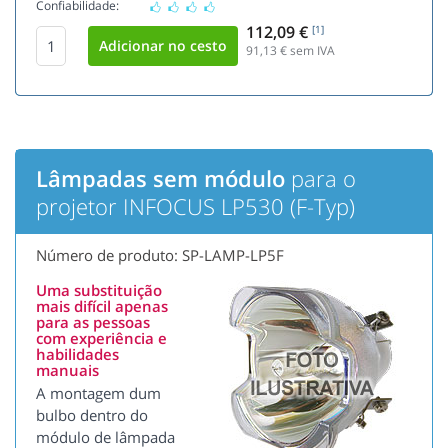
Confiabilidade:
112,09 €
[1]
91,13
€ sem IVA
Lâmpadas sem módulo
para o
projetor INFOCUS LP530 (F-Typ)
Número de produto: SP-LAMP-LP5F
Uma substituição
mais difícil apenas
para as pessoas
com experiência e
habilidades
manuais
A montagem dum
bulbo dentro do
módulo de lâmpada