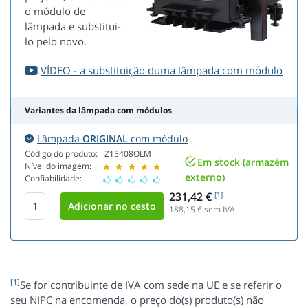
o módulo de
lâmpada e substitui-
lo pelo novo.
VÍDEO - a substituição duma lâmpada com módulo
Variantes da lâmpada com módulos
Lâmpada
ORIGINAL
com módulo
Código do produto:
Z15408OLM
Em stock (armazém
Nível do imagem:
externo)
Confiabilidade:
231,42 €
[1]
188,15
€ sem IVA
[1]
Se for contribuinte de IVA com sede na UE e se referir o
seu NIPC na encomenda, o preço do(s) produto(s) não