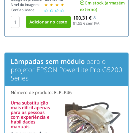
Em stock (armazém
Nível do imagem:
externo)
Confiabilidade:
100,31 €
[1]
81,55
€ sem IVA
Lâmpadas sem módulo
para o
projetor EPSON PowerLite Pro G5200
Series
Número de produto: ELPLP46
Uma substituição
mais difícil apenas
para as pessoas
com experiência e
habilidades
manuais