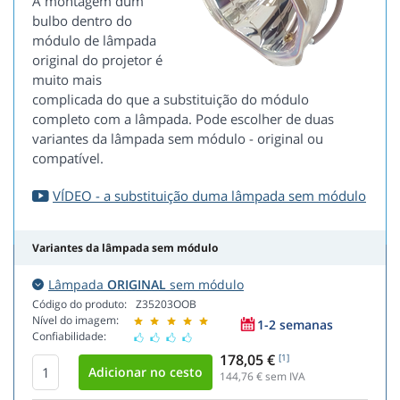
A montagem dum
bulbo dentro do
módulo de lâmpada
original do projetor é
muito mais
complicada do que a substituição do módulo
completo com a lâmpada. Pode escolher de duas
variantes da lâmpada sem módulo - original ou
compatível.
VÍDEO - a substituição duma lâmpada sem módulo
Variantes da lâmpada sem módulo
Lâmpada
ORIGINAL
sem módulo
Código do produto:
Z35203OOB
Nível do imagem:
1-2 semanas
Confiabilidade:
178,05 €
[1]
144,76
€ sem IVA