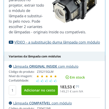
projetor, extrair todo
o módulo de
lâmpada e substitui-
lo pelo novo. Pode
escolher 2 variantes
de lâmpadas - originais Inside ou compatíveis.
VÍDEO - a substituição duma lâmpada com módulo
Variantes da lâmpada com módulos
Lâmpada
ORIGINAL INSIDE
com módulo
Código do produto:
Z35215GLM
Nível do imagem:
Em stock
Confiabilidade:
183,53 €
[1]
149,21
€ sem IVA
Lâmpada
COMPATÍVEL
com módulo
Código do produto:
Z30421ML