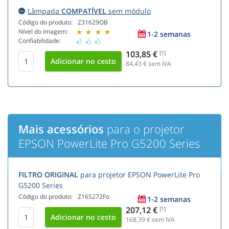
Lâmpada
COMPATÍVEL
sem módulo
Código do produto:
Z31629OB
Nível do imagem:
1-2 semanas
Confiabilidade:
103,85 €
[1]
84,43
€ sem IVA
Mais acessórios
para o projetor
EPSON PowerLite Pro G5200 Series
FILTRO ORIGINAL
para projetor EPSON PowerLite Pro
G5200 Series
Código do produto:
Z165272Fo
1-2 semanas
207,12 €
[1]
168,39
€ sem IVA