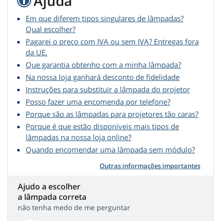
Ajuda
Em que diferem tipos singulares de lâmpadas?
Qual escolher?
Pagarei o preço com IVA ou sem IVA? Entregas fora
da UE.
Que garantia obtenho com a minha lâmpada?
Na nossa loja ganhará desconto de fidelidade
Instruções para substituir a lâmpada do projetor
Posso fazer uma encomenda por telefone?
Porque são as lâmpadas para projetores tão caras?
Porque é que estão disponíveis mais tipos de
lâmpadas na nossa loja online?
Quando encomendar uma lâmpada sem módulo?
Outras informações importantes
Ajudo a escolher
a lâmpada correta
não tenha medo de me perguntar