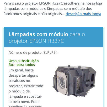
Para o seu o projetor EPSON H327C escolherá na nossa loja
lâmpadas com módulos e lâmpadas sem módulo dos
fabricantes originais e não originais...
Lâmpadas com módulo
para o
projetor EPSON H327C
Número de produto: ELPLP54
Uma substituição
fácil para todos
Em geral, basta
desapertar alguns
parafusos no
projetor, extrair todo
o módulo de
lâmpada e substitui-
lo pelo novo. Pode
escolher 3 variantes