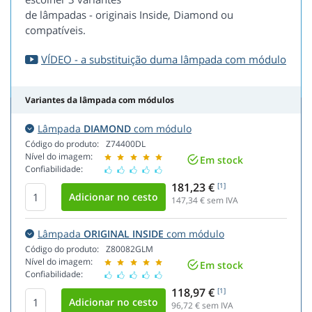
de lâmpadas - originais Inside, Diamond ou
compatíveis.
VÍDEO - a substituição duma lâmpada com módulo
Variantes da lâmpada com módulos
Lâmpada
DIAMOND
com módulo
Código do produto:
Z74400DL
Nível do imagem:
Em stock
Confiabilidade:
181,23 €
[1]
147,34
€ sem IVA
Lâmpada
ORIGINAL INSIDE
com módulo
Código do produto:
Z80082GLM
Nível do imagem:
Em stock
Confiabilidade:
118,97 €
[1]
96,72
€ sem IVA