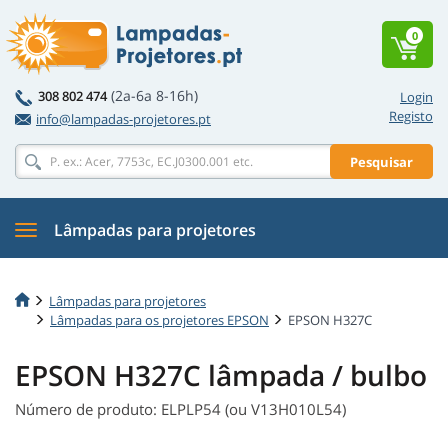
0
(2a-6a 8-16h)
308 802 474
Login
Registo
info@lampadas-projetores.pt
Pesquisar
Lâmpadas para projetores
Lâmpadas para projetores
Lâmpadas para os projetores EPSON
EPSON H327C
EPSON H327C lâmpada / bulbo
Número de produto: ELPLP54 (ou V13H010L54)