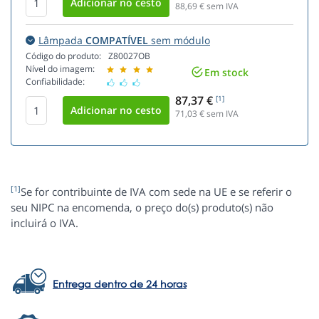
88,69
€ sem IVA
Lâmpada
COMPATÍVEL
sem módulo
Código do produto:
Z80027OB
Nível do imagem:
Em stock
Confiabilidade:
87,37 €
[1]
71,03
€ sem IVA
[1]
Se for contribuinte de IVA com sede na UE e se referir o
seu NIPC na encomenda, o preço do(s) produto(s) não
incluirá o IVA.
Entrega dentro de 24 horas