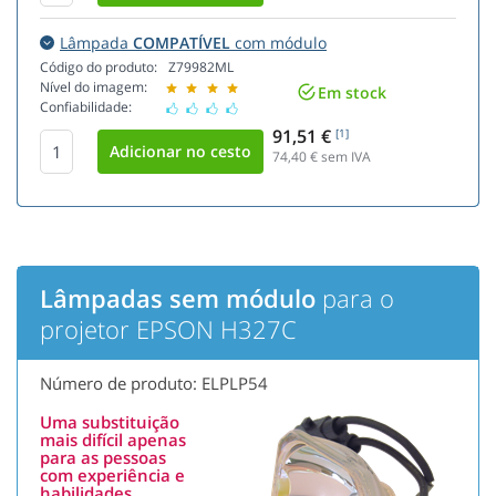
Lâmpada
COMPATÍVEL
com módulo
Código do produto:
Z79982ML
Nível do imagem:
Em stock
Confiabilidade:
91,51 €
[1]
74,40
€ sem IVA
Lâmpadas sem módulo
para o
projetor EPSON H327C
Número de produto: ELPLP54
Uma substituição
mais difícil apenas
para as pessoas
com experiência e
habilidades