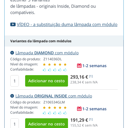
de lâmpadas - originais Inside, Diamond ou
compatíveis.
VÍDEO - a substituição duma lâmpada com módulo
Variantes da lâmpada com módulos
Lâmpada
DIAMOND
com módulo
Código do produto:
Z114036DL
Nível do imagem:
1-2 semanas
Confiabilidade:
293,16 €
[1]
238,34
€ sem IVA
Lâmpada
ORIGINAL INSIDE
com módulo
Código do produto:
Z106534GLM
Nível do imagem:
1-2 semanas
Confiabilidade:
191,29 €
[1]
155,52
€ sem IVA