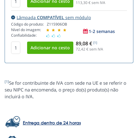
113,30
€ sem IVA
Lâmpada
COMPATÍVEL
sem módulo
Código do produto:
Z115906OB
Nível do imagem:
1-2 semanas
Confiabilidade:
89,08 €
[1]
72,42
€ sem IVA
[1]
Se for contribuinte de IVA com sede na UE e se referir o
seu NIPC na encomenda, o preço do(s) produto(s) não
incluirá o IVA.
Entrega dentro de 24 horas