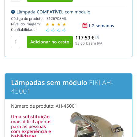
Lâmpada
COMPATÍVEL
com módulo
Código do produto:
Z126708ML
Nível do imagem:
1-2 semanas
Confiabilidade:
117,59 €
[1]
95,60
€ sem IVA
Lâmpadas sem módulo
EIKI AH-
45001
Número de produto: AH-45001
Uma substituição
mais difícil apenas
para as pessoas
com experiência e
habilidades