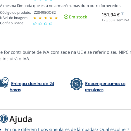
A mesma lâmpada que está no armazém, mas dum outro fornecedor.
Código do produto:
Z28495OOB2
151,94 €
[1]
Em stock
Nível do imagem:
123,53
€ sem IVA
Confiabilidade:
e for contribuinte de IVA com sede na UE e se referir o seu NIPC
 incluirá o IVA.
Entrega dentro de 24
Recompensamos os
horas
regulares
Ajuda
Em que diferem tipos singulares de lâmpadas? Qual escolher?