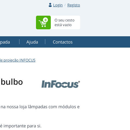
Login
Registo
O seu cesto
0
está vazio
mpada
Ajuda
Contactos
 de projeção INFOCUS
 bulbo
 na nossa loja lâmpadas com módulos e
 é importante para si.