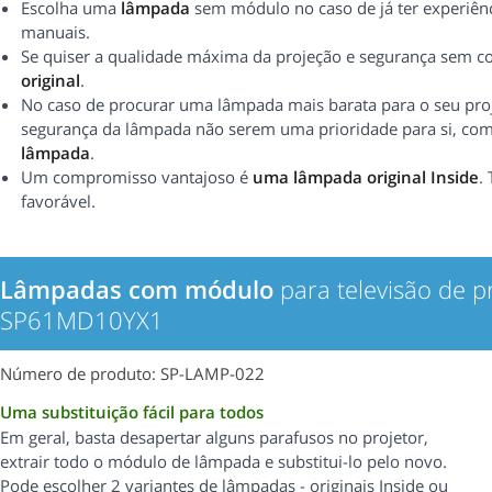
Escolha uma
lâmpada
sem módulo no caso de já ter experiênc
manuais.
Se quiser a qualidade máxima da projeção e segurança sem 
original
.
No caso de procurar uma lâmpada mais barata para o seu proj
segurança da lâmpada não serem uma prioridade para si, c
lâmpada
.
Um compromisso vantajoso é
uma lâmpada original Inside
.
favorável.
Lâmpadas com módulo
para televisão de 
SP61MD10YX1
Número de produto: SP-LAMP-022
Uma substituição fácil para todos
Em geral, basta desapertar alguns parafusos no projetor,
extrair todo o módulo de lâmpada e substitui-lo pelo novo.
Pode escolher 2 variantes de lâmpadas - originais Inside ou