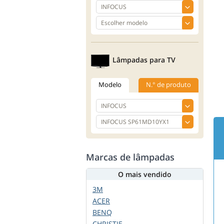
Lâmpadas para TV
Modelo
N.° de produto
Marcas de lâmpadas
O mais vendido
3M
ACER
BENQ
CHRISTIE