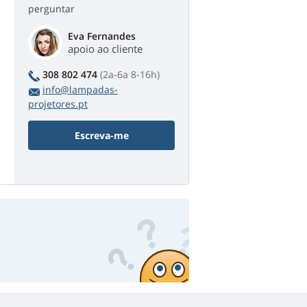
perguntar
Eva Fernandes
apoio ao cliente
308 802 474
(2a-6a 8-16h)
info@lampadas-
projetores.pt
Escreva-me