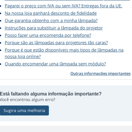
Pagarei o preço com IVA ou sem IVA? Entregas fora da UE.
Na nossa loja ganhará desconto de fidelidade
Que garantia obtenho com a minha lâmpada?
Instruções para substituir a lâmpada do projetor
Posso fazer uma encomenda por telefone?
Porque são as lâmpadas para projetores tão caras?
Porque é que estão disponíveis mais tipos de lâmpadas na
nossa loja online?
Quando encomendar uma lâmpada sem módulo?
Outras informações importantes
Está faltando alguma informação importante?
Você encontrou algum erro?
Sugira uma melhoria