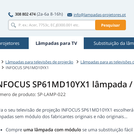
(2a-6a 8-16h)
308 802 474
info@lampadas-projetores.pt
Pesquisar
rojetores
Lâmpadas para TV
Substituição da lâ
Lâmpadas para televisões de projeção
Lâmpadas para as televisões
INFOCUS SP61MD10YX1
NFOCUS SP61MD10YX1 lâmpada /
mero de produto: SP-LAMP-022
ra o seu televisão de projeção INFOCUS SP61MD10YX1 escolherá
padas sem módulo dos fabricantes originais e não originais...
Compre
uma lâmpada com módulo
se uma substituição fácil