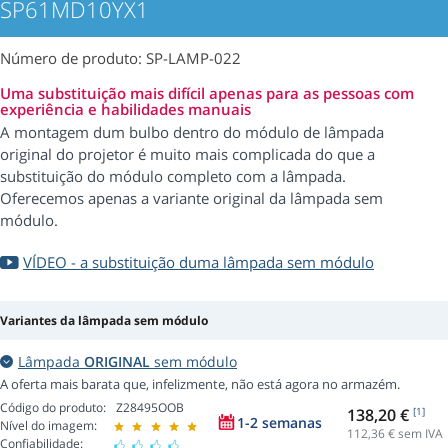
SP61MD10YX1
Número de produto: SP-LAMP-022
Uma substituição mais difícil apenas para as pessoas com
experiência e habilidades manuais
A montagem dum bulbo dentro do módulo de lâmpada
original do projetor é muito mais complicada do que a
substituição do módulo completo com a lâmpada.
Oferecemos apenas a variante original da lâmpada sem
módulo.
VÍDEO - a substituição duma lâmpada sem módulo
Variantes da lâmpada sem módulo
Lâmpada
ORIGINAL
sem módulo
A oferta mais barata que, infelizmente, não está agora no armazém.
Código do produto:
Z28495OOB
138,20 €
[1]
1-2 semanas
Nível do imagem:
112,36
€ sem IVA
Confiabilidade: