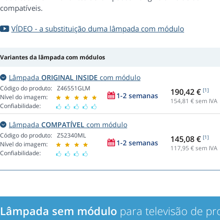
compatíveis.
VÍDEO - a substituição duma lâmpada com módulo
Variantes da lâmpada com módulos
Lâmpada
ORIGINAL INSIDE
com módulo
Código do produto:
Z46551GLM
190,42 €
[1]
1-2 semanas
Nível do imagem:
154,81
€ sem IVA
Confiabilidade:
Lâmpada
COMPATÍVEL
com módulo
Código do produto:
Z52340ML
145,08 €
[1]
1-2 semanas
Nível do imagem:
117,95
€ sem IVA
Confiabilidade:
Lâmpada sem módulo
para televisão de p