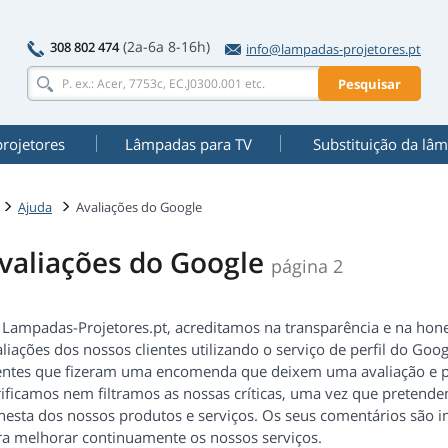
(2a-6a 8-16h)
308 802 474
info@lampadas-projetores.pt
Pesquisar
rojetores
Lâmpadas para TV
Substituição da lâ
Ajuda
Avaliações do Google
valiações do Google
página 2
 Lampadas-Projetores.pt, acreditamos na transparência e na hone
liações dos nossos clientes utilizando o serviço de perfil do Go
ientes que fizeram uma encomenda que deixem uma avaliação e pa
rificamos nem filtramos as nossas críticas, uma vez que preten
nesta dos nossos produtos e serviços. Os seus comentários são i
ra melhorar continuamente os nossos serviços.