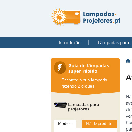
Introdução
Lâmpadas para p
Guia de lâmpadas
super rápido
A
Encontre a sua lâmpada
fazendo 2 cliques
Na
ava
Lâmpadas para
projetores
cl
ve
ho
Modelo
N.° de produto
pa