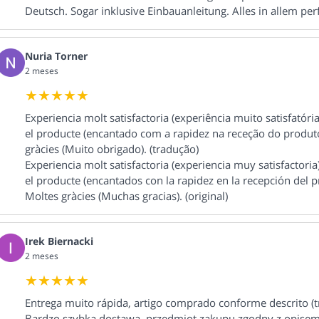
Deutsch. Sogar inklusive Einbauanleitung. Alles in allem perfe
Nuria Torner
2 meses
Experiencia molt satisfactoria (experiência muito satisfatóri
el producte (encantado com a rapidez na receção do produto)
gràcies (Muito obrigado). (tradução)
Experiencia molt satisfactoria (experiencia muy satisfactori
el producte (encantados con la rapidez en la recepción del pr
Moltes gràcies (Muchas gracias). (original)
Irek Biernacki
2 meses
Entrega muito rápida, artigo comprado conforme descrito (
Bardzo szybka dostawa, przedmiot zakupu zgodny z opisem 