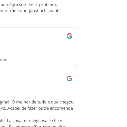
utan några som helst problem.
svar från kundtjänst och snabb
nte.
ginal. O melhor de tudo é que chegou
Ps. Acabei de fazer outra encomenda
le. La cosa meravigliosa è che è
o!!! Ps. appena effettuato un altro