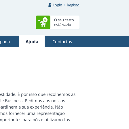
Login
Registo
O seu cesto
0
está vazio
mpada
Ajuda
Contactos
stidade. É por isso que recolhemos as
ogle Business. Pedimos aos nossos
rtilhem a sua experiência. Não
demos fornecer uma representação
mportantes para nós e utilizamo-los