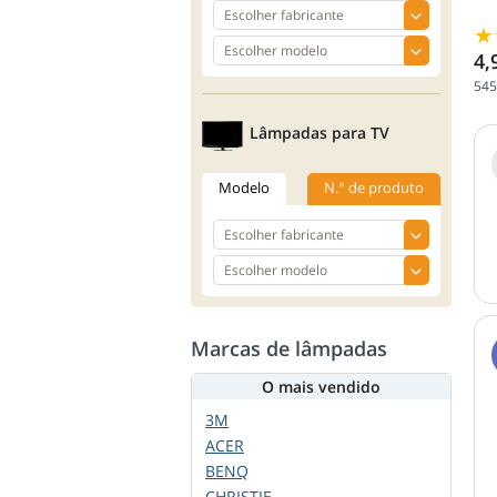
4,
545
Lâmpadas para TV
Modelo
N.° de produto
Marcas de lâmpadas
O mais vendido
3M
ACER
BENQ
CHRISTIE