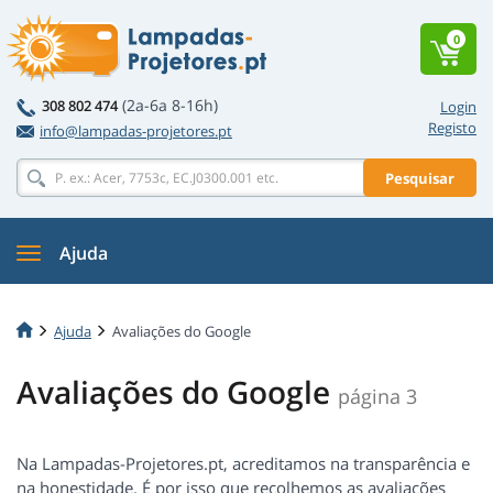
0
(2a-6a 8-16h)
308 802 474
Login
Registo
info@lampadas-projetores.pt
Pesquisar
Ajuda
Ajuda
Avaliações do Google
Avaliações do Google
página 3
Na Lampadas-Projetores.pt, acreditamos na transparência e
na honestidade. É por isso que recolhemos as avaliações