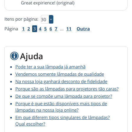
Great expirience! (original)
Itens por página:
Página
1
2
3
4
5
6
7
...
11
Outra
Ajuda
Pode ter a sua lâmpada já amanhã
Vendemos somente lâmpadas de qualidade
Na nossa loja ganhará desconto de fidelidade
Porque são as lâmpadas para projetores tão caras?
De que se compõe uma lâmpada para projetor?
Porque é que estão disponíveis mais tipos de
lâmpadas na nossa loja online?
Em que diferem tipos singulares de lâmpadas?
Qual escolher?