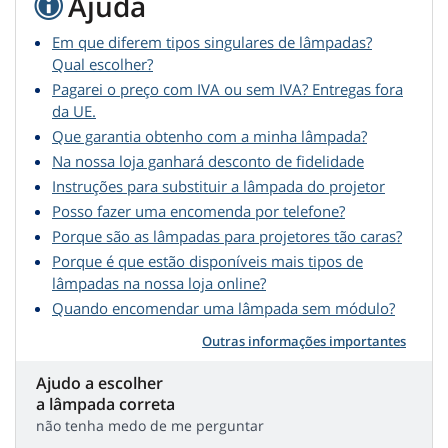
Ajuda
Em que diferem tipos singulares de lâmpadas?
Qual escolher?
Pagarei o preço com IVA ou sem IVA? Entregas fora
da UE.
Que garantia obtenho com a minha lâmpada?
Na nossa loja ganhará desconto de fidelidade
Instruções para substituir a lâmpada do projetor
Posso fazer uma encomenda por telefone?
Porque são as lâmpadas para projetores tão caras?
Porque é que estão disponíveis mais tipos de
lâmpadas na nossa loja online?
Quando encomendar uma lâmpada sem módulo?
Outras informações importantes
Ajudo a escolher
a lâmpada correta
não tenha medo de me perguntar