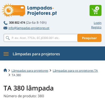
0
(2a-6a 8-16h)
308 802 474
Login
Registo
info@lampadas-projetores.pt
Pesquisar
Lâmpadas para projetores
Lâmpadas para projetores
Lâmpadas para os projetores TA
TA 380
TA 380 lâmpada
Número de produto: 380