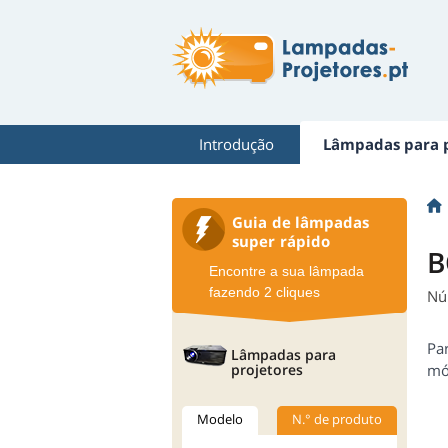
Introdução
Lâmpadas para p
Guia de lâmpadas
super rápido
B
Encontre a sua lâmpada
fazendo 2 cliques
Nú
Pa
Lâmpadas para
projetores
mód
Modelo
N.° de produto