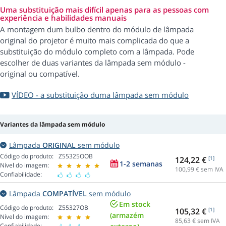
Uma substituição mais difícil apenas para as pessoas com
experiência e habilidades manuais
A montagem dum bulbo dentro do módulo de lâmpada
original do projetor é muito mais complicada do que a
substituição do módulo completo com a lâmpada. Pode
escolher de duas variantes da lâmpada sem módulo -
original ou compatível.
VÍDEO - a substituição duma lâmpada sem módulo
Variantes da lâmpada sem módulo
Lâmpada
ORIGINAL
sem módulo
Código do produto:
Z55325OOB
124,22 €
[1]
1-2 semanas
Nível do imagem:
100,99
€ sem IVA
Confiabilidade:
Lâmpada
COMPATÍVEL
sem módulo
Em stock
Código do produto:
Z55327OB
105,32 €
[1]
(armazém
Nível do imagem:
85,63
€ sem IVA
Confiabilidade: