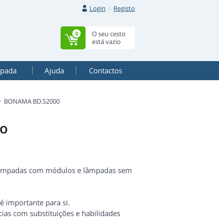
Login
Registo
O seu cesto
0
está vazio
mpada
Ajuda
Contactos
BONAMA BD.S2000
bo
 lâmpadas com módulos e lâmpadas sem
 é importante para si.
ias com substituições e habilidades