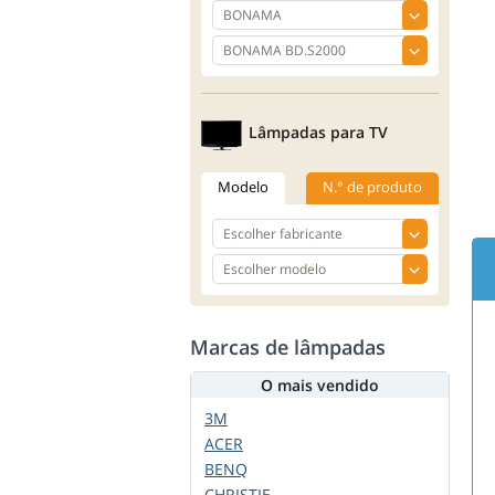
Lâmpadas para TV
Modelo
N.° de produto
Marcas de lâmpadas
O mais vendido
3M
ACER
BENQ
CHRISTIE