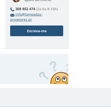
308 802 474
(2a-6a 8-16h)
info@lampadas-
projetores.pt
Escreva-me