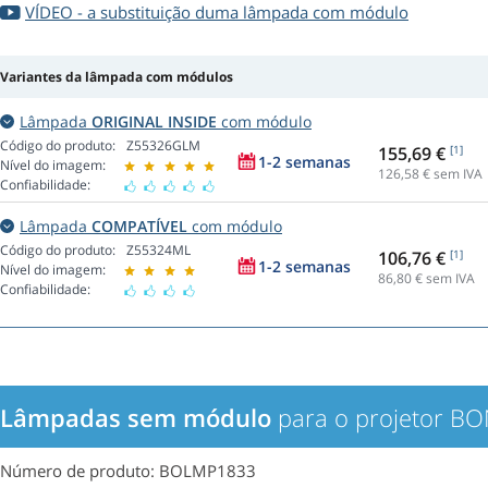
VÍDEO - a substituição duma lâmpada com módulo
Variantes da lâmpada com módulos
Lâmpada
ORIGINAL INSIDE
com módulo
Código do produto:
Z55326GLM
155,69 €
[1]
1-2 semanas
Nível do imagem:
126,58
€ sem IVA
Confiabilidade:
Lâmpada
COMPATÍVEL
com módulo
Código do produto:
Z55324ML
106,76 €
[1]
1-2 semanas
Nível do imagem:
86,80
€ sem IVA
Confiabilidade:
Lâmpadas sem módulo
para o projetor B
Número de produto: BOLMP1833