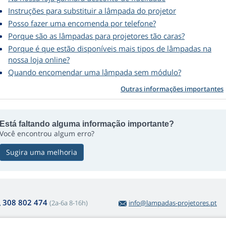
Instruções para substituir a lâmpada do projetor
Posso fazer uma encomenda por telefone?
Porque são as lâmpadas para projetores tão caras?
Porque é que estão disponíveis mais tipos de lâmpadas na
nossa loja online?
Quando encomendar uma lâmpada sem módulo?
Outras informações importantes
Está faltando alguma informação importante?
Você encontrou algum erro?
Sugira uma melhoria
308 802 474
(2a-6a 8-16h)
info@lampadas-projetores.pt