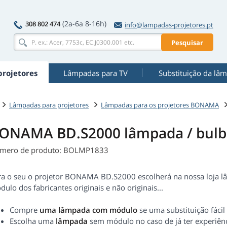
(2a-6a 8-16h)
308 802 474
info@lampadas-projetores.pt
Pesquisar
rojetores
Lâmpadas para TV
Substituição da lâ
Lâmpadas para projetores
Lâmpadas para os projetores BONAMA
ONAMA BD.S2000 lâmpada / bul
mero de produto: BOLMP1833
ra o seu o projetor BONAMA BD.S2000 escolherá na nossa loja
ulo dos fabricantes originais e não originais...
Compre
uma lâmpada com módulo
se uma substituição fácil
Escolha uma
lâmpada
sem módulo no caso de já ter experiênc